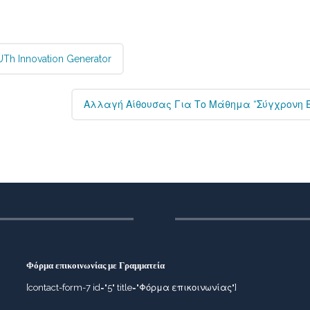
 Innovation Generator
Αλλαγή Αίθουσας Για Το Μάθημα “Σύγχρονη Ε
Φόρμα επικοινωνίας με Γραμματεία
[contact-form-7 id="5" title="Φόρμα επικοινωνίας"]