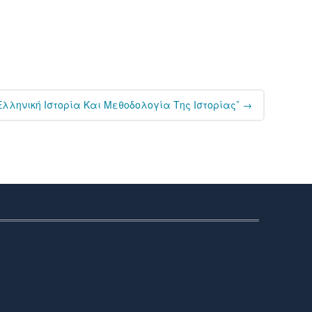
λληνική Ιστορία Και Μεθοδολογία Της Ιστορίας”
→