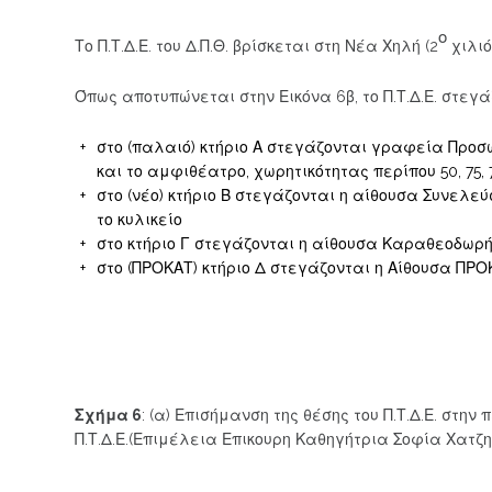
ο
Το Π.Τ.Δ.Ε. του Δ.Π.Θ. βρίσκεται στη Νέα Χηλή (2
χιλιό
Όπως αποτυπώνεται στην Εικόνα 6β, το Π.Τ.Δ.Ε. στεγ
στο (παλαιό) κτήριο Α στεγάζονται γραφεία Προσωπ
και το αμφιθέατρο, χωρητικότητας περίπου 50, 75, 
στο (νέο) κτήριο Β στεγάζονται η αίθουσα Συνελ
το κυλικείο
στο κτήριο Γ στεγάζονται η αίθουσα Καραθεοδωρή 
στο (ΠΡΟΚΑΤ) κτήριο Δ στεγάζονται η Αίθουσα ΠΡ
Σχήμα 6
: (α) Επισήμανση της θέσης του Π.Τ.Δ.Ε. στ
Π.Τ.Δ.Ε.(Επιμέλεια Επικουρη Καθηγήτρια Σοφία Χατζ