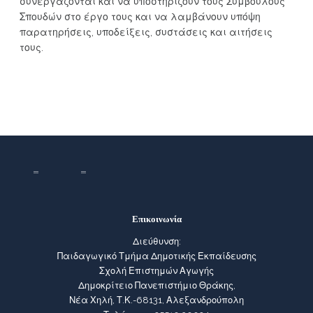
συνεργάζονται και να υποστηρίζουν τους Συμβούλους
Σπουδών στο έργο τους και να λαμβάνουν υπόψη
παρατηρήσεις, υποδείξεις, συστάσεις και αιτήσεις
τους.
Επικοινωνία
Διεύθυνση:
Παιδαγωγικό Τμήμα Δημοτικής Εκπαίδευσης
Σχολή Επιστημών Αγωγής
Δημοκρίτειο Πανεπιστήμιο Θράκης,
Νέα Χηλή, Τ.Κ.-68131, Αλεξανδρούπολη