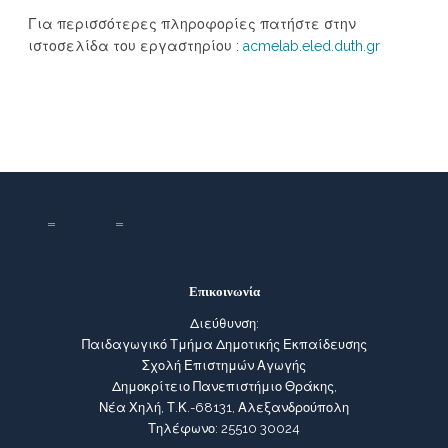
Για περισσότερες πληροφορίες πατήστε στην
ιστοσελίδα του εργαστηρίου :
acmelab.eled.duth.gr
Επικοινωνία
Διεύθυνση:
Παιδαγωγικό Τμήμα Δημοτικής Εκπαίδευσης
Σχολή Επιστημών Αγωγής
Δημοκρίτειο Πανεπιστήμιο Θράκης,
Νέα Χηλή, Τ.Κ.-68131, Αλεξανδρούπολη
Τηλέφωνο: 25510 30024