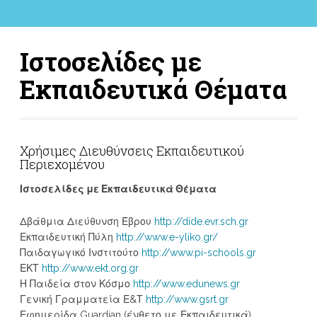
Ιστοσελίδες με
Εκπαιδευτικά Θέματα
Χρήσιμες Διευθύνσεις Εκπαιδευτικού
Περιεχομένου
Ιστοσελίδες με Εκπαιδευτικά Θέματα
Δβάθμια Διεύθυνση Έβρου
http://dide.evr.sch.gr
Εκπαιδευτική Πύλη
http://www.e-yliko.gr/
Παιδαγωγικό Ινστιτούτο
http://www.pi-schools.gr
ΕΚΤ
http://www.ekt.org.gr
Η Παιδεία στον Κόσμο
http://www.edunews.gr
Γενική Γραμματεία Ε&Τ
http://www.gsrt.gr
Εφημερίδα Guardian (ένθετο με Εκπαιδευτικά)