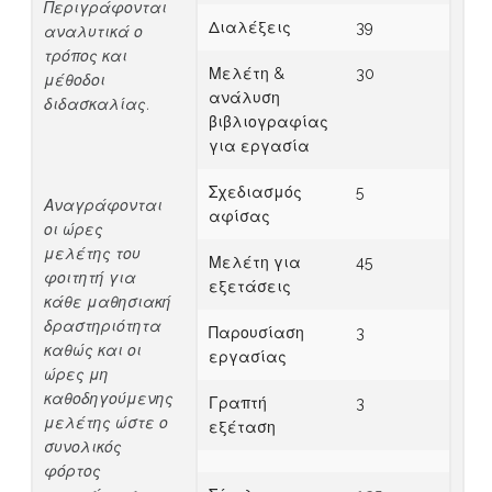
Περιγράφονται
Διαλέξεις
39
αναλυτικά ο
τρόπος και
Μελέτη &
30
μέθοδοι
ανάλυση
διδασκαλίας.
βιβλιογραφίας
για εργασία
Σχεδιασμός
5
Αναγράφονται
αφίσας
οι ώρες
μελέτης του
Μελέτη για
45
φοιτητή για
εξετάσεις
κάθε μαθησιακή
δραστηριότητα
Παρουσίαση
3
καθώς και οι
εργασίας
ώρες μη
καθοδηγούμενης
Γραπτή
3
μελέτης ώστε ο
εξέταση
συνολικός
φόρτος