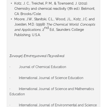
Kotz, J. C., Treichel, P. M., & Townsend, J. (2011).
Chemistry and chemical reactivity (7th ed.). Belmont,
CA: Brooks/Cole.
Moore, J.W., Stanitski, C.L., Wood, J.L., Kotz, J.C. and
Joesten, M.D. (1998)
The Chemical World. Concepts
nd
and Applications
, 2
Ed., Saunders College
Publishing. U.S.A.
Συναφή Επιστημονικά Περιοδικά
· Journal of Chemical Education
· International Journal of Science Education
· International Journal of Science and Mathematics
Education
· International Journal of Environmental and Science