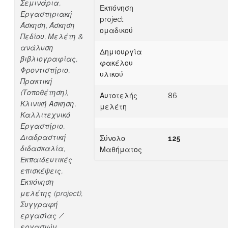
Σεμινάρια,
Εκπόνηση
Εργαστηριακή
project
Άσκηση, Άσκηση
ομαδικού
Πεδίου, Μελέτη &
ανάλυση
Δημιουργία
βιβλιογραφίας,
φακέλου
Φροντιστήριο,
υλικού
Πρακτική
(Τοποθέτηση),
Αυτοτελής
86
Κλινική Άσκηση,
μελέτη
Καλλιτεχνικό
Εργαστήριο,
Διαδραστική
Σύνολο
125
διδασκαλία,
Μαθήματος
Εκπαιδευτικές
επισκέψεις,
Εκπόνηση
μελέτης (project),
Συγγραφή
εργασίας /
εργασιών,