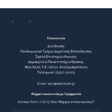
Επικοινωνία
Διεύθυνση:
Παιδαγωγικό Τμήμα Δημοτικής Εκπαίδευσης
Σχολή Επιστημών Αγωγής
Δημοκρίτειο Πανεπιστήμιο Θράκης,
Νέα Χηλή, Τ.Κ.-68131, Αλεξανδρούπολη
Τηλέφωνο: 25510 30024
Email:
secr@eled.duth.gr
Φόρμα επικοινωνίας με Γραμματεία
[contact-form-7 id="5" title="Φόρμα επικοινωνίας"]