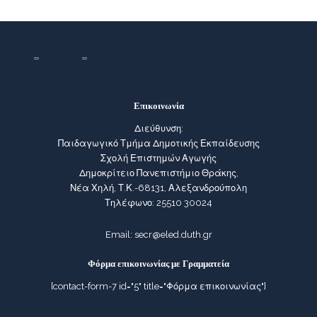
Επικοινωνία
Διεύθυνση:
Παιδαγωγικό Τμήμα Δημοτικής Εκπαίδευσης
Σχολή Επιστημών Αγωγής
Δημοκρίτειο Πανεπιστήμιο Θράκης,
Νέα Χηλή, Τ.Κ.-68131, Αλεξανδρούπολη
Τηλέφωνο: 25510 30024
Email:
secr@eled.duth.gr
Φόρμα επικοινωνίας με Γραμματεία
[contact-form-7 id="5" title="Φόρμα επικοινωνίας"]