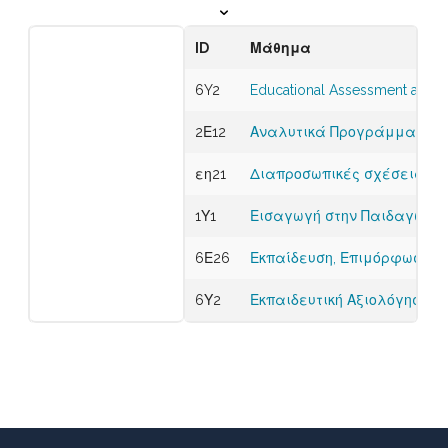
ID
Μάθημα
6Y2
Educational Assessment and E
2Ε12
Αναλυτικά Προγράμματα
εη21
Διαπροσωπικές σχέσεις στ
1Υ1
Εισαγωγή στην Παιδαγωγικ
6Ε26
Εκπαίδευση, Επιμόρφωση κ
6Υ2
Εκπαιδευτική Αξιολόγηση