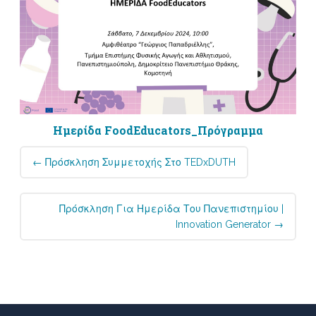
Ημερίδα FoodEducators_Πρόγραμμα
Post
←
Πρόσκληση Συμμετοχής Στο TEDxDUTH
navigation
Πρόσκληση Για Ημερίδα Του Πανεπιστημίου |
Innovation Generator
→