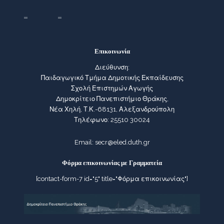
Επικοινωνία
Διεύθυνση:
Παιδαγωγικό Τμήμα Δημοτικής Εκπαίδευσης
Σχολή Επιστημών Αγωγής
Δημοκρίτειο Πανεπιστήμιο Θράκης,
Νέα Χηλή, Τ.Κ.-68131, Αλεξανδρούπολη
Τηλέφωνο: 25510 30024
Email:
secr@eled.duth.gr
Φόρμα επικοινωνίας με Γραμματεία
[contact-form-7 id="5" title="Φόρμα επικοινωνίας"]