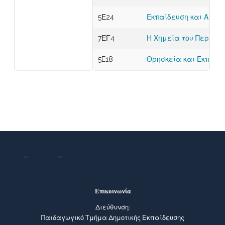
5Ε24
Εκπαίδευση και Αναπ
7ΕΓ4
Η Χημεία του Περιβά
5E18
Θρησκεία και Εκπαίδε
Επικοινωνία
Διεύθυνση:
Παιδαγωγικό Τμήμα Δημοτικής Εκπαίδευσης