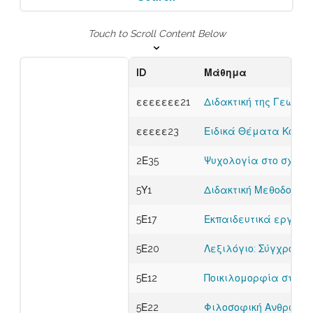
Touch to Scroll Content Below
ID
Μάθημα
εεεεεεε21
Διδακτική της Γεωγρ
εεεεε23
Ειδικά Θέματα Κοσμο
2Ε35
Ψυχολογία στο σχολι
5Υ1
Διδακτική Μεθοδολογί
5Ε17
Εκπαιδευτικά εργαλεί
5Ε20
Λεξιλόγιο: Σύγχρονες
5Ε12
Ποικιλομορφία στη σχ
5Ε22
Φιλοσοφική Ανθρωπο